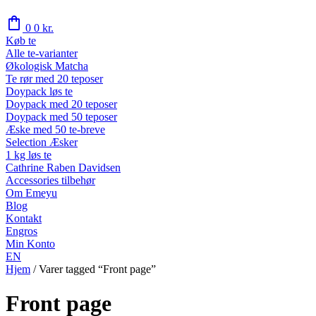
shopping_bag
0
0
kr.
Køb te
Alle te-varianter
Økologisk Matcha
Te rør med 20 teposer
Doypack løs te
Doypack med 20 teposer
Doypack med 50 teposer
Æske med 50 te-breve
Selection Æsker
1 kg løs te
Cathrine Raben Davidsen
Accessories tilbehør
Om Emeyu
Blog
Kontakt
Engros
Min Konto
EN
Hjem
/
Varer tagged “Front page”
Front page