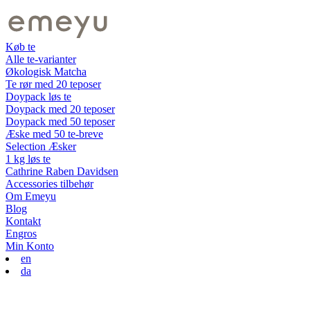
Køb te
Alle te-varianter
Økologisk Matcha
Te rør med 20 teposer
Doypack løs te
Doypack med 20 teposer
Doypack med 50 teposer
Æske med 50 te-breve
Selection Æsker
1 kg løs te
Cathrine Raben Davidsen
Accessories tilbehør
Om Emeyu
Blog
Kontakt
Engros
Min Konto
en
da