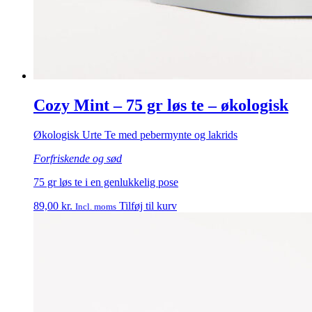
Cozy Mint – 75 gr løs te – økologisk
Økologisk Urte Te med pebermynte og lakrids
Forfriskende og sød
75 gr løs te i en genlukkelig pose
89,00
kr.
Tilføj til kurv
Incl. moms