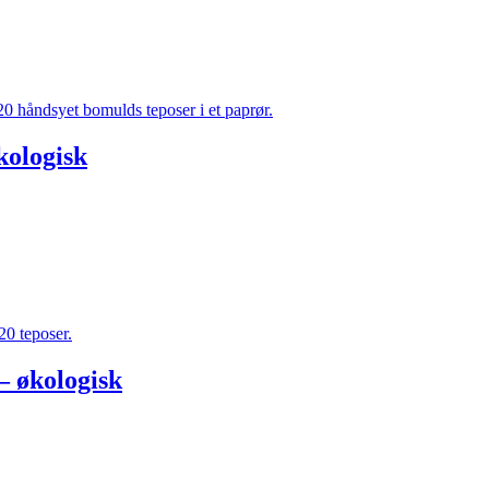
kologisk
 – økologisk