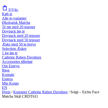
shopping_bag
0
0
kr.
Køb te
Alle te-varianter
Økologisk Matcha
Te rør med 20 teposer
Doypack løs te
Doypack med 20 teposer
Doypack med 50 teposer
Æske med 50 te-breve
Selection Æsker
1 kg løs te
Cathrine Raben Davidsen
Accessories tilbehør
Om Emeyu
Blog
Kontakt
Engros
Min Konto
EN
Hjem
/
Kunstner Cathrine Raben Davidsen
/
Solgt – Eichu Face
Matcha Skål CRDT611