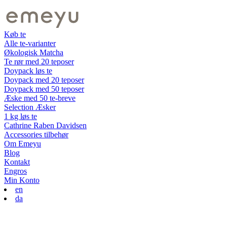
Køb te
Alle te-varianter
Økologisk Matcha
Te rør med 20 teposer
Doypack løs te
Doypack med 20 teposer
Doypack med 50 teposer
Æske med 50 te-breve
Selection Æsker
1 kg løs te
Cathrine Raben Davidsen
Accessories tilbehør
Om Emeyu
Blog
Kontakt
Engros
Min Konto
en
da