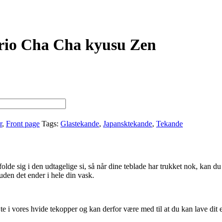
ario Cha Cha kyusu Zen
r
,
Front page
Tags:
Glastekande
,
Japansktekande
,
Tekande
e sig i den udtagelige si, så når dine teblade har trukket nok, kan du 
den det ender i hele din vask.
e i vores hvide tekopper og kan derfor være med til at du kan lave dit e