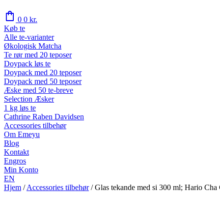
shopping_bag
0
0
kr.
Køb te
Alle te-varianter
Økologisk Matcha
Te rør med 20 teposer
Doypack løs te
Doypack med 20 teposer
Doypack med 50 teposer
Æske med 50 te-breve
Selection Æsker
1 kg løs te
Cathrine Raben Davidsen
Accessories tilbehør
Om Emeyu
Blog
Kontakt
Engros
Min Konto
EN
Hjem
/
Accessories tilbehør
/
Glas tekande med si 300 ml; Hario Cha