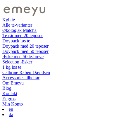
Køb te
Alle te-varianter
Økologisk Matcha
Te rør med 20 teposer
Doypack løs te
Doypack med 20 teposer
Doypack med 50 teposer
Æske med 50 te-breve
Selection Æsker
1 kg løs te
Cathrine Raben Davidsen
Accessories tilbehør
Om Emeyu
Blog
Kontakt
Engros
Min Konto
en
da