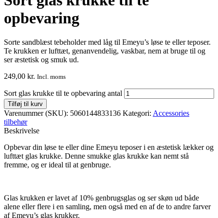
Sort glas krukke til te
opbevaring
Sorte sandblæst tebeholder med låg til Emeyu’s løse te eller teposer.
Te krukken er lufttæt, genanvendelig, vaskbar, nem at bruge til og
ser æstetisk og smuk ud.
249,00
kr.
Incl. moms
Sort glas krukke til te opbevaring antal
Tilføj til kurv
Varenummer (SKU):
5060144833136
Kategori:
Accessories
tilbehør
Beskrivelse
Opbevar din løse te eller dine Emeyu teposer i en æstetisk lækker og
lufttæt glas krukke. Denne smukke glas krukke kan nemt stå
fremme, og er ideal til at genbruge.
Glas krukken er lavet af 10% genbrugsglas og ser skøn ud både
alene eller flere i en samling, men også med en af de to andre farver
af Emeyu’s glas krukker.