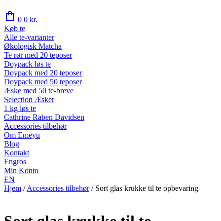
shopping_bag
0
0
kr.
Køb te
Alle te-varianter
Økologisk Matcha
Te rør med 20 teposer
Doypack løs te
Doypack med 20 teposer
Doypack med 50 teposer
Æske med 50 te-breve
Selection Æsker
1 kg løs te
Cathrine Raben Davidsen
Accessories tilbehør
Om Emeyu
Blog
Kontakt
Engros
Min Konto
EN
Hjem
/
Accessories tilbehør
/
Sort glas krukke til te opbevaring