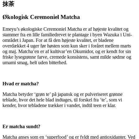
抹茶
Økologisk Ceremoniel Matcha
Emeyu’s økologiske Ceremoniel Matcha er af højeste kvalitet og
stammer fra en lille familiedrevet te plantage i byen Wazuka i Uni-
området i Japan. For at få den højeste kvalitet, er bladene
overdækket 4 uger før høsten som kun sker i foråret mellem marts
og maj. Matcha’en er af kultivar’en Okumidor, og er kendt for sin
friske lysegrønne farve, cremede konsistens, samt milde sødme og
umami smag, helt uden bitterhed.
Hvad er matcha?
Matcha betyder ‘grøn te’ på japansk og er pulveriseret grønne
teblade, hvor det hele blad indtages, til forskel fra ‘te’, som vi
kender, hvor tebladene trækker i vandet, indtil teen er klar.
Er matcha sundt?
Matcha anses som en ‘superfood’ og er fyldt med antioxidanter. Ved