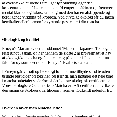
at overdække buskene i fire uger før plukning øger det
koncentrationen af L-theanin, som ‘dæmper’ koffeinen og fremmer
mental klarhed og fokus, samtidig med den har en afslappende og
beroligende virkning på kroppen. Ved at vælge økologi får du ingen
kemikalier eller hormonforstyrrende pesticider i din matcha.
Økologisk og kvalitet
Emeyu’s Marianne, der er uddannet ‘Master in Japanese Tea’ og har
rejst rundt i Japan, og har gennem de sidste 2 år prøvesmagt et hav
af økologiske matcha og fandt endelig på sin tur i Japan, den hun
faldt for og som lever op til Emeyu’s kvalitets standarter.
I Emeyu går vi højt op i økologi for at kunne tilbyde sund te uden
usunde pesticider og toksiner, og især da man indtager det hele blad
i matcha anbefaler vi derfor på det højeste økologisk certificeret te.
Vores økologiske Ceremonielle Matcha er JAS certificeret, hvilket er
den japanske økologisk certificering, som er godkendt indenfor EU.
Hvordan laver man Matcha latte?
Man har brug for sin matcha skål (chawan), bambus piskeris