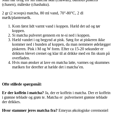
(chasen), måleske (chashaku).
2 gr (2 scoops) matcha, 80 ml vand, 70°-80°C, 2 dl
mælk/plantemælk.
Kom først lidt varmt vand i koppen. Hæld det ud og tør
koppen.
Si matcha pulveret gennem en te-si ned i koppen.
Hæld vandet i og begynd at pisk. Sørg for at piskeren ikke
kommer ned i bunden af koppen, da man nemmere ødelægger
piskeren. Pisk i M og W form. Efter ca 15-20 sekunder er
drikken blevet cremet og klar til at drikke med en fin skum på
overfladen.
Hvis man ønsker at lave en matcha latte, varmes og skummes
mælken for derefter at hælde det i matcha’en.
Ofte stillede spørgsmål:
Er der koffein i matcha?
Ja, der er koffein i matcha. Der er koffein
i grønne teblade og grøn te. Matcha er pulveriseret grønne teblade
der drikkes.
Hvor stammer jeres matcha fra?
Emeyus økologiske ceremoniel