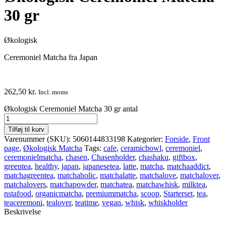
30 gr
Økologisk
Ceremoniel Matcha fra Japan
262,50
kr.
Incl. moms
Økologisk Ceremoniel Matcha 30 gr antal
Tilføj til kurv
Varenummer (SKU):
5060144833198
Kategorier:
Forside
,
Front
page
,
Økologisk Matcha
Tags:
cafe
,
ceramicbowl
,
ceremoniel
,
ceremonielmatcha
,
chasen
,
Chasenholder
,
chashaku
,
giftbox
,
greentea
,
healthy
,
japan
,
japanesetea
,
latte
,
matcha
,
matchaaddict
,
matchagreentea
,
matchaholic
,
matchalatte
,
matchalove
,
matchalover
,
matchalovers
,
matchapowder
,
matchatea
,
matchawhisk
,
milktea
,
nstafood
,
organicmatcha
,
premiummatcha
,
scoop
,
Starterset
,
tea
,
teaceremoni
,
tealover
,
teatime
,
vegan
,
whisk
,
whiskholder
Beskrivelse