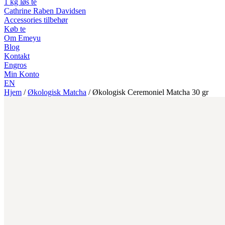
1 kg løs te
Cathrine Raben Davidsen
Accessories tilbehør
Køb te
Om Emeyu
Blog
Kontakt
Engros
Min Konto
EN
Hjem
/
Økologisk Matcha
/
Økologisk Ceremoniel Matcha 30 gr