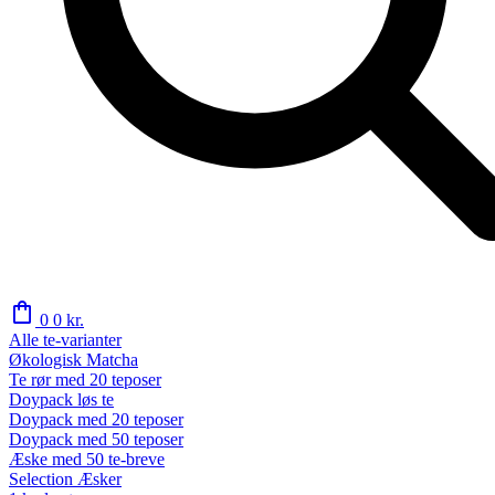
shopping_bag
0
0
kr.
Alle te-varianter
Økologisk Matcha
Te rør med 20 teposer
Doypack løs te
Doypack med 20 teposer
Doypack med 50 teposer
Æske med 50 te-breve
Selection Æsker